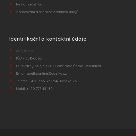
Reklamační řád
Zpracování a ochrana osobních údajů
Identifikační a kontaktní údaje
Adélka a.s.
IČO – 25156063
U Pekárny 849, 393 01, Pelhřimov, Česká Republika
Email:
adelkaonline@adelka.cz
Telefon:
+420 565 323 546
klapka 26
Mobil:
+420 777 481 824