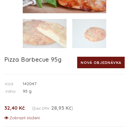
Pizza Barbecue 95g
NOVÁ OBJEDNÁVKA
Kód:
142047
Váha:
95 g
32,40 Kč
(
28,93 Kč
)
bez DPH:
Zobrazit složení