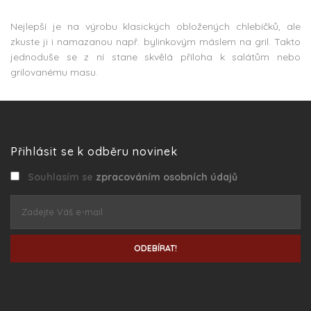
Nejlepší je na výrobu klasických obložených chlebíčků, ale
zkuste ji i namazanou např. bylinkovým máslem na gril. Takto
jednoduše se z ní stane skvělá příloha k salátům nebo
grilovanému masu.
Přihlásit se k odběru novinek
Souhlasím se
zpracováním osobních údajů
ODEBÍRAT!