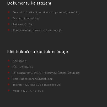
Dokumenty ke stažení
Cena zboží, náklady na dodání a platební podmínky
Obchodní podmínky
Reklamační řád
Zpracování a ochrana osobních údajů
Identifikační a kontaktní údaje
Adélka a.s.
IČO – 25156063
U Pekárny 849, 393 01, Pelhřimov, Česká Republika
Email:
adelkaonline@adelka.cz
Telefon:
+420 565 323 546
klapka 26
Mobil:
+420 777 481 824