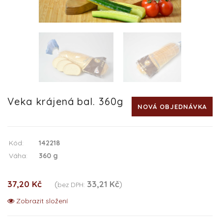
Veka krájená bal. 360g
NOVÁ OBJEDNÁVKA
Kód:
142218
Váha:
360 g
37,20 Kč
(
33,21 Kč
)
bez DPH:
Zobrazit složení